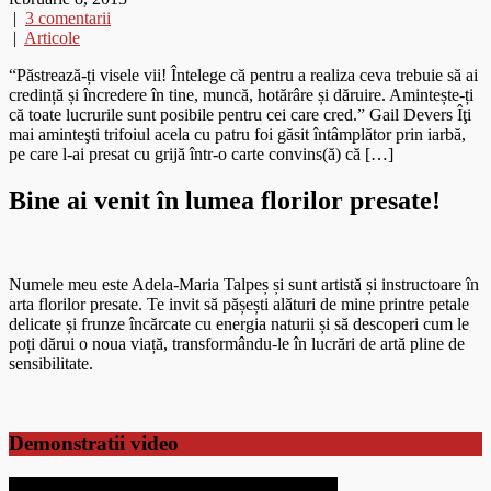
|
3 comentarii
|
Articole
“Păstrează-ți visele vii! Întelege că pentru a realiza ceva trebuie să ai
credință și încredere în tine, muncă, hotărâre și dăruire. Amintește-ți
că toate lucrurile sunt posibile pentru cei care cred.” Gail Devers Îţi
mai aminteşti trifoiul acela cu patru foi găsit întâmplător prin iarbă,
pe care l-ai presat cu grijă într-o carte convins(ă) că […]
Bine ai venit în lumea florilor presate!
Numele meu este Adela-Maria Talpeș și sunt artistă și instructoare în
arta florilor presate. Te invit să pășești alături de mine printre petale
delicate și frunze încărcate cu energia naturii și să descoperi cum le
poți dărui o noua viață, transformându-le în lucrări de artă pline de
sensibilitate.
Demonstratii video