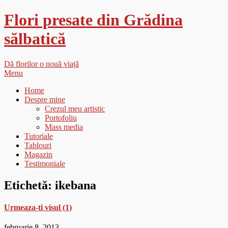
Flori presate din Grădina
sălbatică
Dă florilor o nouă viață
Menu
Home
Despre mine
Crezul meu artistic
Portofoliu
Mass media
Tutoriale
Tablouri
Magazin
Testimoniale
Etichetă:
ikebana
Urmeaza-ti visul (1)
februarie 8, 2013