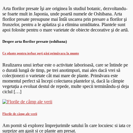
Arta florilor presate îşi are originea în studiul botanic, dezvoltandu-
se foarte mult in Japonia, unde poartă numele de Oshibana. Arta
florilor presate presupune mai întâi uscarea prin presare a florilor şi
frunzelor, pentru a le aplatiza şi a elimina umiditatea. Plantele sunt
apoi folosite pentru o mare varietate de obiecte decorative şi de artă.
Despre arta florilor presate (oshibana)
Ce plante pentru ierbar poți găsi primăvara la munte
Realizarea unui ierbar este o activitate laborioasă, care se întinde pe
o durată lungă de timp, pe trei anotimpuri, mai ales dacă vrei să
colecționezi o varietate cât mai mare de plante. Primăvara este
momentul perfect să începi colectarea plantelor și, dacă la câmpie
vegetația a evoluat destul de repede, multe specii terminându-și deja
ciclul […]
Florile de câmp ale verii
Am pornit să explorez împrejurimile satului în care locuiesc si iata ce
surprize am gasit si ce plante am presat.