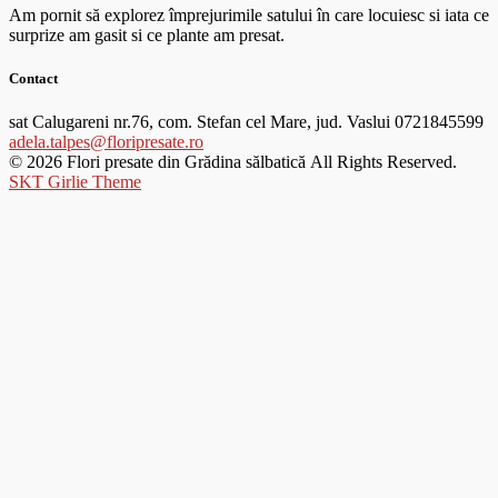
Am pornit să explorez împrejurimile satului în care locuiesc si iata ce
surprize am gasit si ce plante am presat.
Contact
sat Calugareni nr.76, com. Stefan cel Mare, jud. Vaslui
0721845599
adela.talpes@floripresate.ro
© 2026 Flori presate din Grădina sălbatică All Rights Reserved.
SKT Girlie Theme