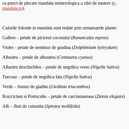
ca punct de plecare mandala numerologica a zilei de nastere (
e-
mandala.ro
).
Culorile folosite in mandala sunt redate prin urmatoarele plante:
Galben – petale de piciorul cocosului (
Ranunculus repens
)
Violet – petale de nemtisor de gradina (
Delphimium hybrydum
)
Albastru – petale de albastrea (
Centaurea cyanus
)
Albastru deschis/bleu – petale de negrilica verso (
Nigella Sativa
)
Turcoaz – petale de negrilica fata (
Nigella Sativa
)
Verde – frunze de gladita (
Gleditsia triacanthos
)
Roz/ciclam si Portocaliu – petale de carciumareasa (
Zinnia elegans
)
Alb – flori de cununita (
Spiraea mollifolia
)