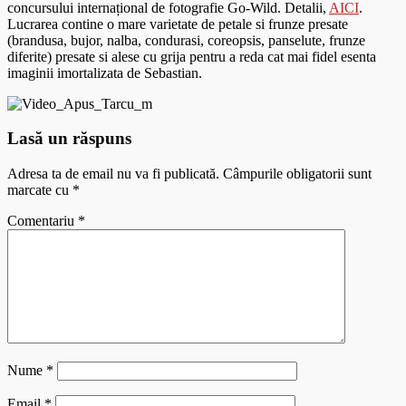
concursului internațional de fotografie Go-Wild. Detalii,
AICI
.
Lucrarea contine o mare varietate de petale si frunze presate
(brandusa, bujor, nalba, condurasi, coreopsis, panselute, frunze
diferite) presate si alese cu grija pentru a reda cat mai fidel esenta
imaginii imortalizata de Sebastian.
Lasă un răspuns
Adresa ta de email nu va fi publicată.
Câmpurile obligatorii sunt
marcate cu
*
Comentariu
*
Nume
*
Email
*