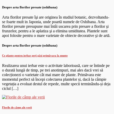
Despre arta florilor presate (oshibana)
Arta florilor presate îşi are originea în studiul botanic, dezvoltandu-
se foarte mult in Japonia, unde poartă numele de Oshibana. Arta
florilor presate presupune mai întâi uscarea prin presare a florilor şi
frunzelor, pentru a le aplatiza şi a elimina umiditatea. Plantele sunt
apoi folosite pentru o mare varietate de obiecte decorative şi de artă.
Despre arta florilor presate (oshibana)
Ce plante pentru ierbar poți găsi primăvara la munte
Realizarea unui ierbar este o activitate laborioasă, care se întinde pe
o durată lungă de timp, pe trei anotimpuri, mai ales dacă vrei să
colecționezi o varietate cât mai mare de plante. Primăvara este
momentul perfect să începi colectarea plantelor și, dacă la câmpie
vegetația a evoluat destul de repede, multe specii terminându-și deja
ciclul […]
Florile de câmp ale verii