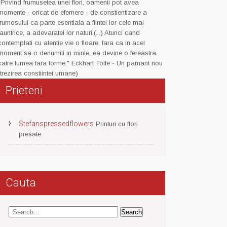
"Privind frumusetea unei flori, oamenii pot avea
momente - oricat de efemere - de constientizare a
frumosului ca parte esentiala a fiintei lor cele mai
launtrice, a adevaratei lor naturi.(...) Atunci cand
contemplati cu atentie vie o floare, fara ca in acel
moment sa o denumiti in minte, ea devine o fereastra
catre lumea fara forme." Eckhart Tolle - Un pamant nou
(trezirea constiintei umane)
Prieteni
Stefanspressedflowers
Printuri cu flori
presate
Cauta