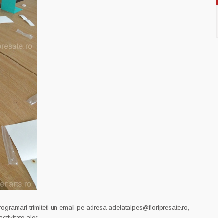
programari trimiteti un email pe adresa adelatalpes@floripresate.ro,
ctivitate ales.