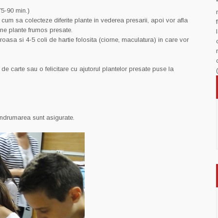
75-90 min.)
a cum sa colecteze diferite plante in vederea presarii, apoi vor afla
tine plante frumos presate.
oasa si 4-5 coli de hartie folosita (ciorne, maculatura) in care vor
de carte sau o felicitare cu ajutorul plantelor presate puse la
indrumarea sunt asigurate.