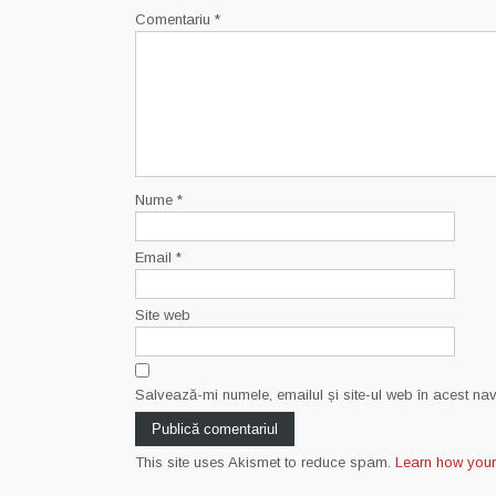
Comentariu
*
Nume
*
Email
*
Site web
Salvează-mi numele, emailul și site-ul web în acest na
This site uses Akismet to reduce spam.
Learn how you