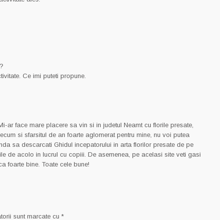
i?
ivitate. Ce imi puteti propune.
i-ar face mare placere sa vin si in judetul Neamt cu florile presate,
recum si sfarsitul de an foarte aglomerat pentru mine, nu voi putea
nda sa descarcati Ghidul incepatorului in arta florilor presate de pe
rile de acolo in lucrul cu copiii. De asemenea, pe acelasi site veti gasi
rca foarte bine. Toate cele bune!
torii sunt marcate cu
*