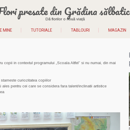
Flori presate din Grădina sălbatic
Dă florilor o nouă viață
E MINE
TUTORIALE
TABLOURI
MAGAZIN
entru copii in contextul programului „Scoala Altfel” si nu numai, din mai
 starneste curiozitatea copiilor
i ales pentru cei care se considera fara talent/inclinatii artistice
rea