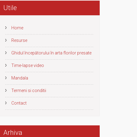
Utile
Home
Resurse
Ghidul începătorului în arta florilor presate
Time-lapse video
Mandala
Termeni si conditii
Contact
Arhiva