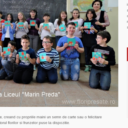
ate, creand cu propriile maini un semn de carte sau o felicitare
ul florilor si frunzelor puse la dispozitie.