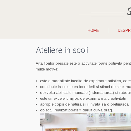
HOME
DESPR
Ateliere in scoli
Arta florilor presate este o activitate foarte potrivita p
multe motive:
este o modalitate inedita de exprimare artistica, care
contribuie la cresterea increderii si stimei de sine, ma
dezvolta abilitatile manuale (indemanarea) si rabda
este un excelent mijloc de exprimare a creativitatii
apropie copiii de natura si ii invata sa o pretuiasca
obiectul realizat poate fi daruit cuiva drag.