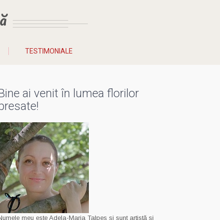
ă
TESTIMONIALE
Bine ai venit în lumea florilor
presate!
Numele meu este Adela-Maria Talpeș și sunt artistă și