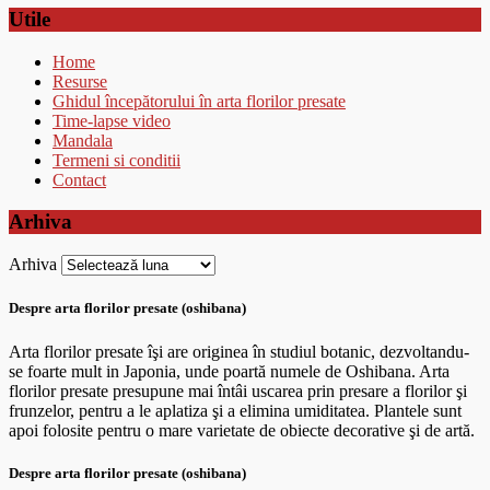
Utile
Home
Resurse
Ghidul începătorului în arta florilor presate
Time-lapse video
Mandala
Termeni si conditii
Contact
Arhiva
Arhiva
Despre arta florilor presate (oshibana)
Arta florilor presate îşi are originea în studiul botanic, dezvoltandu-
se foarte mult in Japonia, unde poartă numele de Oshibana. Arta
florilor presate presupune mai întâi uscarea prin presare a florilor şi
frunzelor, pentru a le aplatiza şi a elimina umiditatea. Plantele sunt
apoi folosite pentru o mare varietate de obiecte decorative şi de artă.
Despre arta florilor presate (oshibana)