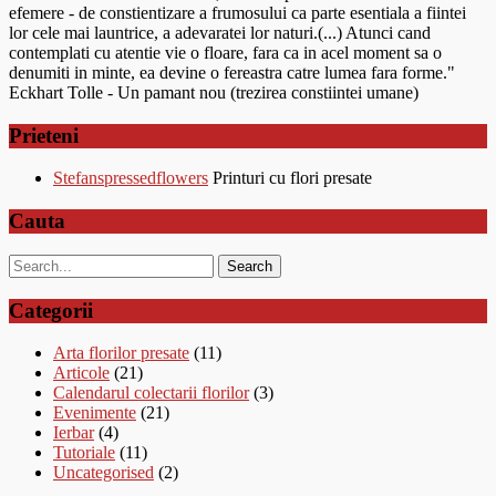
efemere - de constientizare a frumosului ca parte esentiala a fiintei
lor cele mai launtrice, a adevaratei lor naturi.(...) Atunci cand
contemplati cu atentie vie o floare, fara ca in acel moment sa o
denumiti in minte, ea devine o fereastra catre lumea fara forme."
Eckhart Tolle - Un pamant nou (trezirea constiintei umane)
Prieteni
Stefanspressedflowers
Printuri cu flori presate
Cauta
Categorii
Arta florilor presate
(11)
Articole
(21)
Calendarul colectarii florilor
(3)
Evenimente
(21)
Ierbar
(4)
Tutoriale
(11)
Uncategorised
(2)