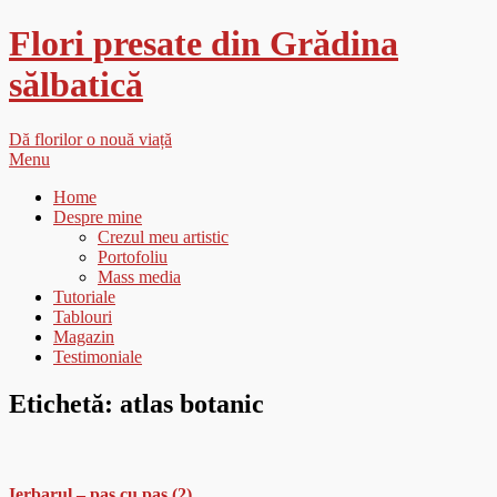
Flori presate din Grădina
sălbatică
Dă florilor o nouă viață
Menu
Home
Despre mine
Crezul meu artistic
Portofoliu
Mass media
Tutoriale
Tablouri
Magazin
Testimoniale
Etichetă:
atlas botanic
Ierbarul – pas cu pas (2)