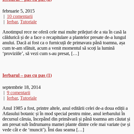
februarie 5, 2015
|
10 comentarii
|
Ierbar
,
Tutoriale
Anotimpul rece ne oferă cele mai multe prilejuri de a sta în casă la
căldurică și de a face o recapitulare a plantelor presate de-a lungul
anului. Dacă ai fost ca o furnicuță de primavara până toamna, așa
cum te-am sfătuit, acum a venit momentul să scoți la lumină
‘proviziile’, să vezi cum s-au presat, […]
Ierbarul – pas cu pas (1)
septembrie 18, 2014
|
9 comentarii
|
Ierbar
,
Tutoriale
Anul 1985 a fost, printre altele, anul editării celei de-a doua ediții a
Atlasului botanic și în mod special pentru mine, anul ierbarului în
decursul căruia, începând din primăvară și până toamna am căutat și
am presat sub îndrumarea mamei plante dintre cele mai variate (se și
vede cât e de ‘muncit’). Îmi dau seama […]