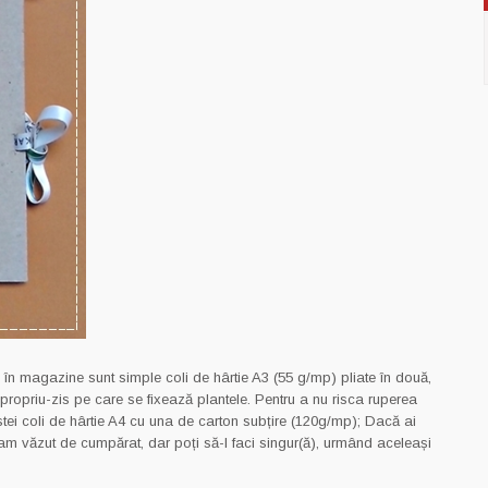
 în magazine sunt simple coli de hârtie A3 (55 g/mp) pliate în două,
l propriu-zis pe care se fixează plantele. Pentru a nu risca ruperea
stei coli de hârtie A4 cu una de carton subțire (120g/mp); Dacă ai
u am văzut de cumpărat, dar poți să-l faci singur(ă), urmând aceleași