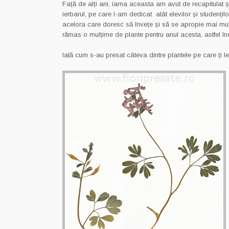
Față de alți ani, iarna aceasta am avut de recapitulat ș
ierbarul, pe care l-am dedicat atât elevilor și studențilo
acelora care doresc să învețe și să se apropie mai mul
rămas o mulțime de plante pentru anul acesta, astfel înc
Iată cum s-au presat câteva dintre plantele pe care ți 