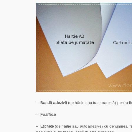
–
Bandă adezivă
(de hârtie sau transparentă) pentru f
–
Foarfece
;
–
Etichete
(de hârtie sau autoadezive) cu denumirea, famil