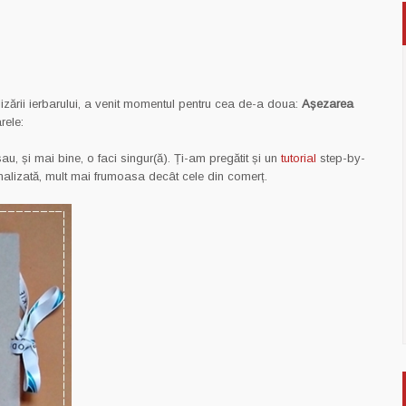
lizării ierbarului, a venit momentul pentru cea de-a doua:
Așezarea
rele:
u, și mai bine, o faci singur(ă). Ți-am pregătit și un
tutorial
step-by-
nalizată, mult mai frumoasa decât cele din comerț.