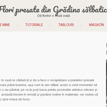
Flori presate din Grădina sălbatic
Dă florilor o nouă viață
E MINE
TUTORIALE
TABLOURI
MAGAZIN
 în casă la căldurică și de a face o recapitulare a plantelor presate
imavara până toamna, așa cum te-am sfătuit, acum a venit momentul să
 s-au păstrat, pe ce te poți baza pentru proiectele artistice viitoare și
 această trecere în revistă și punând ordine în materiale, vei vedea că
iți spre masa de lucru.