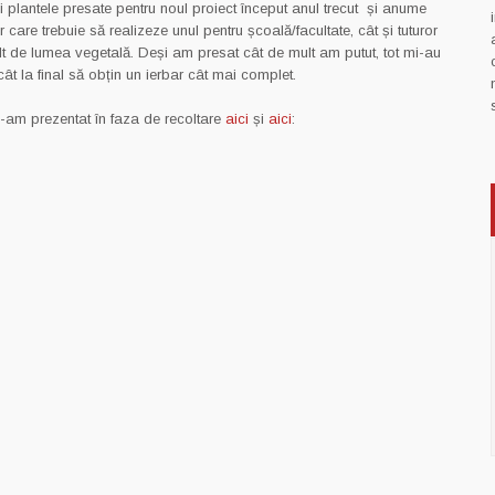
i plantele presate pentru noul proiect început anul trecut și anume
r care trebuie să realizeze unul pentru școală/facultate, cât și tuturor
t de lumea vegetală. Deși am presat cât de mult am putut, tot mi-au
ât la final să obțin un ierbar cât mai complet.
le-am prezentat în faza de recoltare
aici
și
aici
: