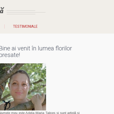
ă
TESTIMONIALE
Bine ai venit în lumea florilor
presate!
Numele meu este Adela-Maria Talpeș și sunt artistă și