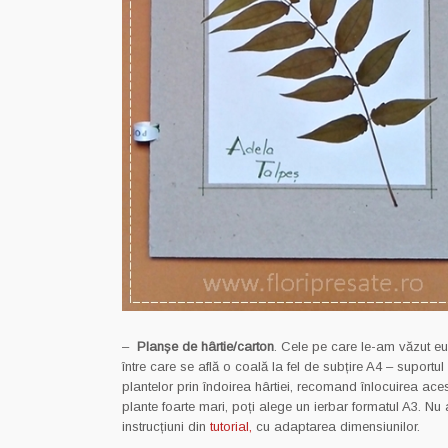
–
Planșe de hârtie/carton
. Cele pe care le-am văzut eu
între care se află o coală la fel de subțire A4 – suportu
plantelor prin îndoirea hârtiei, recomand înlocuirea ace
plante foarte mari, poți alege un ierbar formatul A3. N
instrucțiuni din
tutorial,
cu adaptarea dimensiunilor.