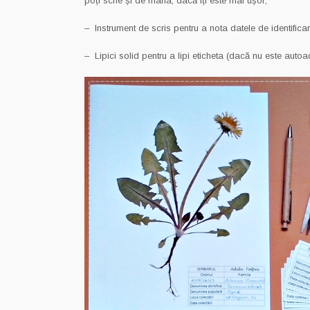
poți scrie și de mana, dacă îți este mai ușor;
– Instrument de scris pentru a nota datele de identificar
– Lipici solid pentru a lipi eticheta (dacă nu este auto