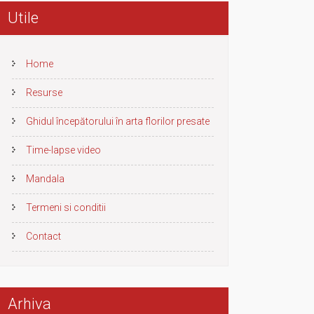
Utile
Home
Resurse
Ghidul începătorului în arta florilor presate
Time-lapse video
Mandala
Termeni si conditii
Contact
Arhiva