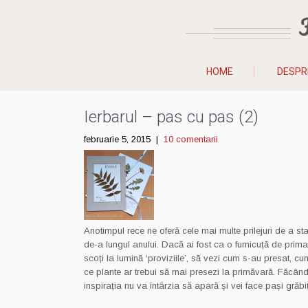
HOME
DESPR
Ierbarul – pas cu pas (2)
februarie 5, 2015
|
10 comentarii
Anotimpul rece ne oferă cele mai multe prilejuri de a sta
de-a lungul anului. Dacă ai fost ca o furnicuță de pr
scoți la lumină ‘proviziile’, să vezi cum s-au presat, cum
ce plante ar trebui să mai presezi la primăvară. Făcând
inspirația nu va întârzia să apară și vei face pași grăb