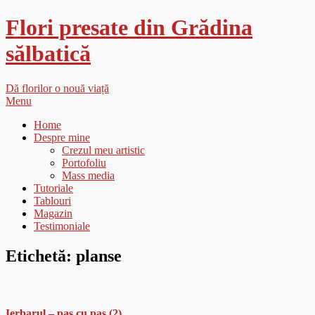
Flori presate din Grădina
sălbatică
Dă florilor o nouă viață
Menu
Home
Despre mine
Crezul meu artistic
Portofoliu
Mass media
Tutoriale
Tablouri
Magazin
Testimoniale
Etichetă:
planse
Ierbarul – pas cu pas (2)