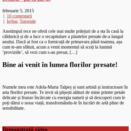
februarie 5, 2015
|
10 comentarii
|
Ierbar
,
Tutoriale
Anotimpul rece ne oferă cele mai multe prilejuri de a sta în casă la
căldurică și de a face o recapitulare a plantelor presate de-a lungul
anului. Dacă ai fost ca o furnicuță de primavara până toamna, așa
cum te-am sfătuit, acum a venit momentul să scoți la lumină
‘proviziile’, să vezi cum s-au presat, […]
Bine ai venit în lumea florilor presate!
Numele meu este Adela-Maria Talpeș și sunt artistă și instructoare în
arta florilor presate. Te invit să pășești alături de mine printre petale
delicate și frunze încărcate cu energia naturii și să descoperi cum le
poți dărui o noua viață, transformându-le în lucrări de artă pline de
sensibilitate.
Demonstratii video