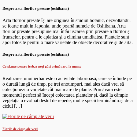
Despre arta florilor presate (oshibana)
Arta florilor presate îşi are originea în studiul botanic, dezvoltandu-
se foarte mult in Japonia, unde poartă numele de Oshibana. Arta
florilor presate presupune mai întâi uscarea prin presare a florilor şi
frunzelor, pentru a le aplatiza şi a elimina umiditatea. Plantele sunt
apoi folosite pentru o mare varietate de obiecte decorative şi de artă.
Despre arta florilor presate (oshibana)
Ce plante pentru ierbar poți găsi primăvara la munte
Realizarea unui ierbar este o activitate laborioasă, care se întinde pe
o durată lungă de timp, pe trei anotimpuri, mai ales dacă vrei să
colecționezi o varietate cât mai mare de plante. Primăvara este
momentul perfect să începi colectarea plantelor și, dacă la câmpie
vegetația a evoluat destul de repede, multe specii terminându-și deja
ciclul […]
Florile de câmp ale verii