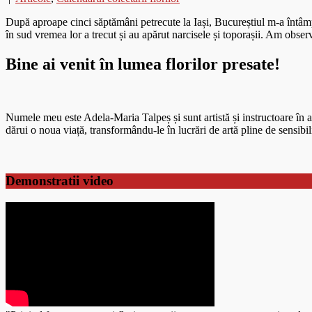
După aproape cinci săptămâni petrecute la Iași, Bucureștiul m-a întâmpi
în sud vremea lor a trecut și au apărut narcisele și toporașii. Am obs
Bine ai venit în lumea florilor presate!
Numele meu este Adela-Maria Talpeș și sunt artistă și instructoare în art
dărui o noua viață, transformându-le în lucrări de artă pline de sensibili
Demonstratii video