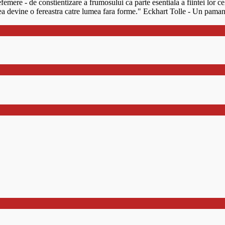
mere - de constientizare a frumosului ca parte esentiala a fiintei lor cel
 ea devine o fereastra catre lumea fara forme." Eckhart Tolle - Un paman