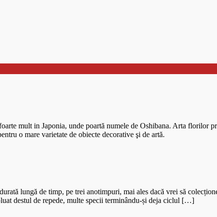
e foarte mult in Japonia, unde poartă numele de Oshibana. Arta florilor pr
 pentru o mare varietate de obiecte decorative şi de artă.
 o durată lungă de timp, pe trei anotimpuri, mai ales dacă vrei să colecți
oluat destul de repede, multe specii terminându-și deja ciclul […]