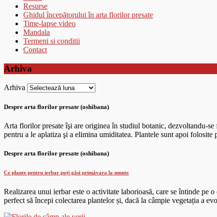
Resurse
Ghidul începătorului în arta florilor presate
Time-lapse video
Mandala
Termeni si conditii
Contact
Arhiva
Arhiva
Despre arta florilor presate (oshibana)
Arta florilor presate îşi are originea în studiul botanic, dezvoltandu-s
pentru a le aplatiza şi a elimina umiditatea. Plantele sunt apoi folosite
Despre arta florilor presate (oshibana)
Ce plante pentru ierbar poți găsi primăvara la munte
Realizarea unui ierbar este o activitate laborioasă, care se întinde pe
perfect să începi colectarea plantelor și, dacă la câmpie vegetația a ev