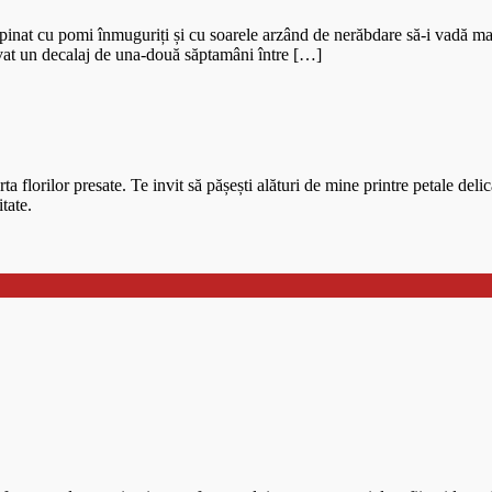
nat cu pomi înmuguriți și cu soarele arzând de nerăbdare să-i vadă mai re
ervat un decalaj de una-două săptamâni între […]
a florilor presate. Te invit să pășești alături de mine printre petale delic
tate.