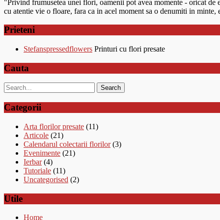
"Privind frumusetea unei flori, oamenii pot avea momente - oricat de efe
cu atentie vie o floare, fara ca in acel moment sa o denumiti in minte,
Prieteni
Stefanspressedflowers
Printuri cu flori presate
Cauta
Categorii
Arta florilor presate
(11)
Articole
(21)
Calendarul colectarii florilor
(3)
Evenimente
(21)
Ierbar
(4)
Tutoriale
(11)
Uncategorised
(2)
Utile
Home