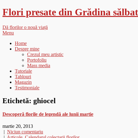
Flori presate din Grădina sălbat
Dă florilor o nouă viață
Menu
Home
Despre mine
Crezul meu artistic
Portofoliu
Mass media
Tutoriale
Tablouri
Magazin
Testimoniale
Etichetă:
ghiocel
Descoperă florile de legendă ale lunii martie
martie 20, 2013
|
Niciun comentariu
|
Articole
,
Calendarul colectarii florilor