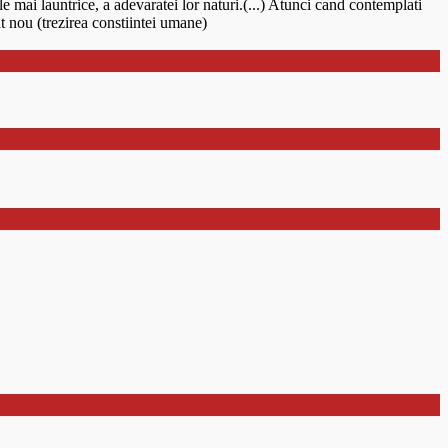
e mai launtrice, a adevaratei lor naturi.(...) Atunci cand contemplati
t nou (trezirea constiintei umane)