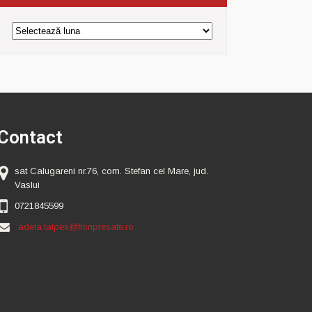
Arhiva
Contact
sat Calugareni nr.76, com. Stefan cel Mare, jud.
Vaslui
0721845599
adela.talpes@floripresate.ro