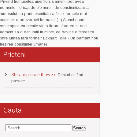
"Privind frumusetea unei flori, oamenii pot avea
momente - oricat de efemere - de constientizare a
frumosului ca parte esentiala a fiintei lor cele mai
launtrice, a adevaratei lor naturi.(...) Atunci cand
contemplati cu atentie vie o floare, fara ca in acel
moment sa o denumiti in minte, ea devine o fereastra
catre lumea fara forme." Eckhart Tolle - Un pamant nou
(trezirea constiintei umane)
Prieteni
Stefanspressedflowers
Printuri cu flori
presate
Cauta