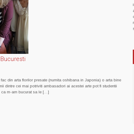
 Bucuresti
sa fac din arta florilor presate (numita oshibana in Japonia) o arta bine
dintre cei mai potriviti ambasadori ai acestei arte pot fi studentii
sa ca m-am bucurat sa le […]