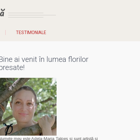
ă
TESTIMONIALE
Bine ai venit în lumea florilor
presate!
Numele meu este Adela-Maria Talpeș și sunt artistă și