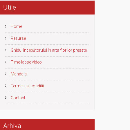
Utile
Home
Resurse
Ghidul începătorului în arta florilor presate
Time-lapse video
Mandala
Termeni si conditii
Contact
Arhiva