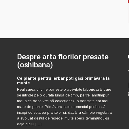
Despre arta florilor presate
(oshibana)
Ce plante pentru ierbar poți găsi primăvara la
munte
Realizarea unui ierbar este o activitate laborioasă, care
se întinde pe o durată lungă de timp, pe trei anotimpuri,
mai ales dacă vrei să colecționezi o varietate cât mai
mare de plante. Primăvara este momentul perfect să
începi colectarea plantelor și, dacă la câmpie vegetația
a evoluat destul de repede, multe specii terminându-și
deja ciclul […]