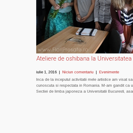
Ateliere de oshibana la Universitatea
iulie 1, 2016
|
Niciun comentariu
|
Evenimente
Inca de la inceputul activitatii mele artistice am visat 
cunoscuta si respectata in Romania. M-am gandit ca unii 
Sectiei de limba japoneza a Universitatii Bucuresti, a