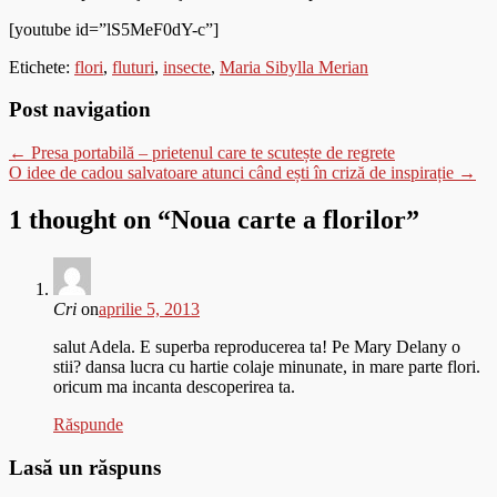
[youtube id=”lS5MeF0dY-c”]
Etichete:
flori
,
fluturi
,
insecte
,
Maria Sibylla Merian
Post navigation
←
Presa portabilă – prietenul care te scutește de regrete
O idee de cadou salvatoare atunci când ești în criză de inspirație
→
1 thought on “
Noua carte a florilor
”
Cri
on
aprilie 5, 2013
salut Adela. E superba reproducerea ta! Pe Mary Delany o
stii? dansa lucra cu hartie colaje minunate, in mare parte flori.
oricum ma incanta descoperirea ta.
Răspunde
Lasă un răspuns