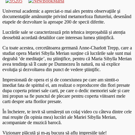
Universul academic a apreciat-o mai ales pentru observaţiile şi
documentaţiile amănunțite privind metamorfoza fluturelui, desenând
etapele de dezvoltare la aproape 200 de specii diferite.
Lucrările sale se caracterizează prin tehnica ireproșabilă și atenția
deosebită acordată detaliilor care interesau lumea științifică.
Cu toate acestea, cercetătoarea germană Anne-Charlott Trepp, care a
studiat opera Mariei Sibylla Merian susţine că lucrările sale sunt mai
degrabă ‘de meditaţie’, nu ştiinţifice, pentru că Maria Sibylla Merian
avea tendinţa să îl caute pe Dumnezeu în natură, nu să explice
evoluţia şi dezvoltarea din punct de vedere ştiinţific.
Impresionată de opera ei și de conexiunea pe care am simtit-o
imediat fata de spiritul ei, am realizat o reproducere din flori presate
dupa coperta primei sale carti, pe care o dedic memoriei sale și care
imi propun sa fie punctul de plecare pentru coperta viitoarei mele
carti despre arta florilor presate.
În încheiere, te invit să urmărești un colaj video cu câteva dintre cele
mai reuşite (în opinia mea) lucrări ale Mariei Sibylla Merian,
acompaniate de muzică barocă.
Vizionare plăcută şi m-aş bucura să aflu impresiile tale!