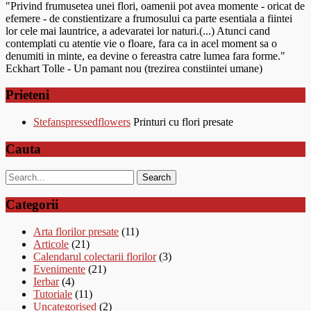
"Privind frumusetea unei flori, oamenii pot avea momente - oricat de
efemere - de constientizare a frumosului ca parte esentiala a fiintei
lor cele mai launtrice, a adevaratei lor naturi.(...) Atunci cand
contemplati cu atentie vie o floare, fara ca in acel moment sa o
denumiti in minte, ea devine o fereastra catre lumea fara forme."
Eckhart Tolle - Un pamant nou (trezirea constiintei umane)
Prieteni
Stefanspressedflowers
Printuri cu flori presate
Cauta
Categorii
Arta florilor presate
(11)
Articole
(21)
Calendarul colectarii florilor
(3)
Evenimente
(21)
Ierbar
(4)
Tutoriale
(11)
Uncategorised
(2)