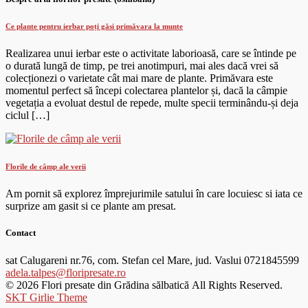
Ce plante pentru ierbar poți găsi primăvara la munte
Realizarea unui ierbar este o activitate laborioasă, care se întinde pe
o durată lungă de timp, pe trei anotimpuri, mai ales dacă vrei să
colecționezi o varietate cât mai mare de plante. Primăvara este
momentul perfect să începi colectarea plantelor și, dacă la câmpie
vegetația a evoluat destul de repede, multe specii terminându-și deja
ciclul […]
Florile de câmp ale verii
Am pornit să explorez împrejurimile satului în care locuiesc si iata ce
surprize am gasit si ce plante am presat.
Contact
sat Calugareni nr.76, com. Stefan cel Mare, jud. Vaslui
0721845599
adela.talpes@floripresate.ro
© 2026 Flori presate din Grădina sălbatică All Rights Reserved.
SKT Girlie Theme