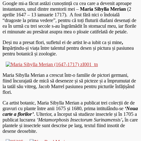
Google mi-a făcut astăzi cunoștință cu cea care a devenit aproape
instantaneu, unul dintre mentorii mei –
Maria Sibylla Merian
(2
aprilie 1647 – 13 ianuarie 1717). A fost fără nici o îndoială
“dragoste la prima vedere”, pentru că toți fluturii diafani desenați de
ea în urmă cu trei secole s-au îngrămădit în stomacul meu, iar florile
ei minunate au presărat asupra mea o ploaie catifelată de petale.
Deși nu a presat flori, sufletul ei de artist le-a iubit ca și mine
,
î
mpărțindu-și viața între talentul pentru desen și pictura și pasiunea
pentru botanică și zoologie.
Maria Sibylla Merian a crescut într-o familie de pictori germani,
fiind încurajată de mică să deseneze și să picteze și a împrumutat de
la tatăl său vitreg, Jacob Marrel pasiunea pentru picturile înfățișând
flori.
Ca artist botanic, Maria Sibylla Merian a publicat trei colecții de de
gravuri cu plante între anii 1675 și 1680, prima intitulându-se
‘Noua
carte a florilor’
. Ulterior, a început să studieze insectele și în 1705 a
publicat lucrarea
‘Metamorphosis Insectorum Surinamensis’
,
în care
plantele și insectele sunt descrise pe larg, textul fiind insotit de
desene deosebite.