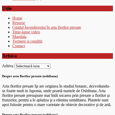
Utile
Home
Resurse
Ghidul începătorului în arta florilor presate
Time-lapse video
Mandala
Termeni si conditii
Contact
Arhiva
Arhiva
Despre arta florilor presate (oshibana)
Arta florilor presate îşi are originea în studiul botanic, dezvoltandu-
se foarte mult in Japonia, unde poartă numele de Oshibana. Arta
florilor presate presupune mai întâi uscarea prin presare a florilor şi
frunzelor, pentru a le aplatiza şi a elimina umiditatea. Plantele sunt
apoi folosite pentru o mare varietate de obiecte decorative şi de artă.
Despre arta florilor presate (oshibana)