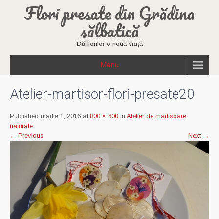
Flori presate din Grădina
sălbatică
Dă florilor o nouă viață
Menu
Atelier-martisor-flori-presate20
Published martie 1, 2016 at
800 × 600
in
Atelier de martisoare
naturale
←
Previous
Next
→