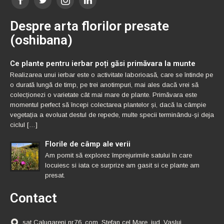
Despre arta florilor presate
(oshibana)
Ce plante pentru ierbar poți găsi primăvara la munte
Realizarea unui ierbar este o activitate laborioasă, care se întinde pe
o durată lungă de timp, pe trei anotimpuri, mai ales dacă vrei să
colecționezi o varietate cât mai mare de plante. Primăvara este
momentul perfect să începi colectarea plantelor și, dacă la câmpie
vegetația a evoluat destul de repede, multe specii terminându-și deja
ciclul […]
Florile de câmp ale verii
Am pornit să explorez împrejurimile satului în care
locuiesc si iata ce surprize am gasit si ce plante am
presat.
Contact
sat Calugareni nr.76, com. Stefan cel Mare, jud. Vaslui