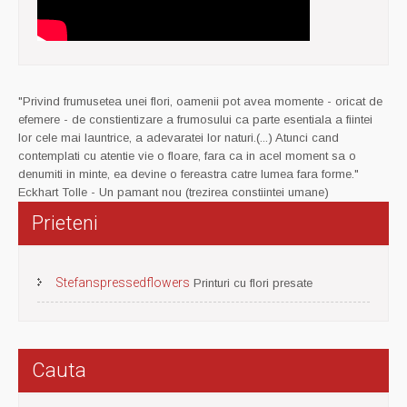
"Privind frumusetea unei flori, oamenii pot avea momente - oricat de
efemere - de constientizare a frumosului ca parte esentiala a fiintei
lor cele mai launtrice, a adevaratei lor naturi.(...) Atunci cand
contemplati cu atentie vie o floare, fara ca in acel moment sa o
denumiti in minte, ea devine o fereastra catre lumea fara forme."
Eckhart Tolle - Un pamant nou (trezirea constiintei umane)
Prieteni
Stefanspressedflowers
Printuri cu flori presate
Cauta