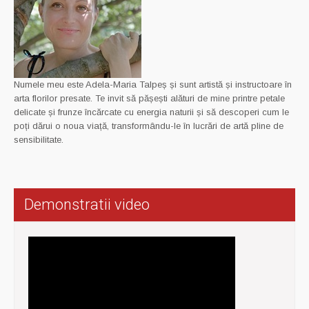
Numele meu este Adela-Maria Talpeș și sunt artistă și instructoare în
arta florilor presate. Te invit să pășești alături de mine printre petale
delicate și frunze încărcate cu energia naturii și să descoperi cum le
poți dărui o noua viață, transformându-le în lucrări de artă pline de
sensibilitate.
Demonstratii video