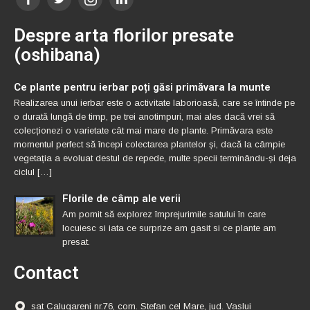
Despre arta florilor presate
(oshibana)
Ce plante pentru ierbar poți găsi primăvara la munte
Realizarea unui ierbar este o activitate laborioasă, care se întinde pe
o durată lungă de timp, pe trei anotimpuri, mai ales dacă vrei să
colecționezi o varietate cât mai mare de plante. Primăvara este
momentul perfect să începi colectarea plantelor și, dacă la câmpie
vegetația a evoluat destul de repede, multe specii terminându-și deja
ciclul […]
Florile de câmp ale verii
Am pornit să explorez împrejurimile satului în care
locuiesc si iata ce surprize am gasit si ce plante am
presat.
Contact
sat Calugareni nr.76, com. Stefan cel Mare, jud. Vaslui