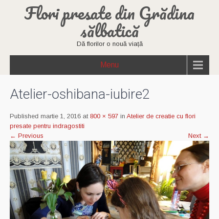
Flori presate din Grădina
sălbatică
Dă florilor o nouă viață
Menu
Atelier-oshibana-iubire2
Published martie 1, 2016 at
800 × 597
in
Atelier de creatie cu flori
presate pentru indragostiti
←
Previous
Next
→