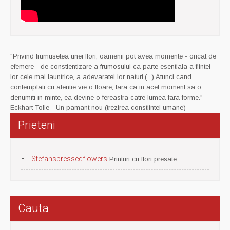
"Privind frumusetea unei flori, oamenii pot avea momente - oricat de
efemere - de constientizare a frumosului ca parte esentiala a fiintei
lor cele mai launtrice, a adevaratei lor naturi.(...) Atunci cand
contemplati cu atentie vie o floare, fara ca in acel moment sa o
denumiti in minte, ea devine o fereastra catre lumea fara forme."
Eckhart Tolle - Un pamant nou (trezirea constiintei umane)
Prieteni
Stefanspressedflowers
Printuri cu flori presate
Cauta