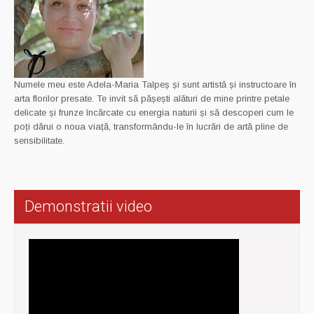
Numele meu este Adela-Maria Talpeș și sunt artistă și instructoare în
arta florilor presate. Te invit să pășești alături de mine printre petale
delicate și frunze încărcate cu energia naturii și să descoperi cum le
poți dărui o noua viață, transformându-le în lucrări de artă pline de
sensibilitate.
Demonstratii video