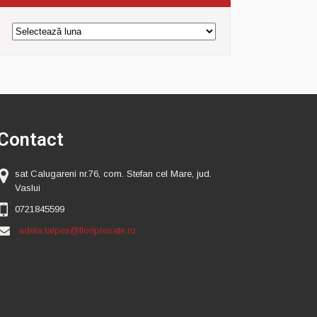
Arhiva
Contact
sat Calugareni nr.76, com. Stefan cel Mare, jud.
Vaslui
0721845599
adela.talpes@floripresate.ro