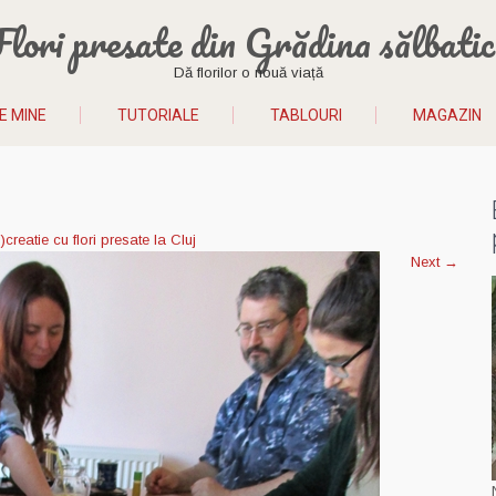
Flori presate din Grădina sălbatic
Dă florilor o nouă viață
E MINE
TUTORIALE
TABLOURI
MAGAZIN
reatie cu flori presate la Cluj
Next
→