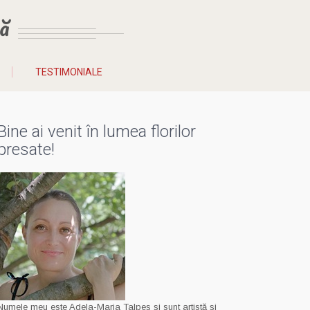
ă
TESTIMONIALE
Bine ai venit în lumea florilor
presate!
Numele meu este Adela-Maria Talpeș și sunt artistă și