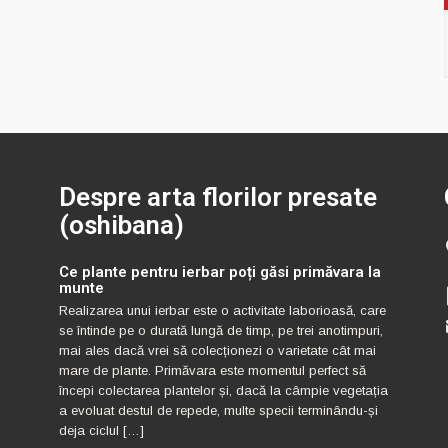
Despre arta florilor presate
(oshibana)
Ce plante pentru ierbar poți găsi primăvara la
munte
Realizarea unui ierbar este o activitate laborioasă, care
se întinde pe o durată lungă de timp, pe trei anotimpuri,
mai ales dacă vrei să colecționezi o varietate cât mai
mare de plante. Primăvara este momentul perfect să
începi colectarea plantelor și, dacă la câmpie vegetația
a evoluat destul de repede, multe specii terminându-și
deja ciclul […]