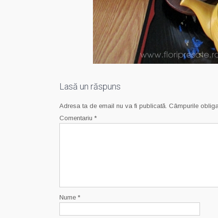
Lasă un răspuns
Adresa ta de email nu va fi publicată.
Câmpurile obliga
Comentariu
*
Nume
*