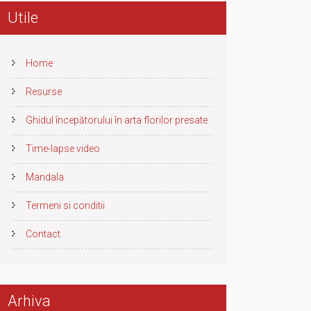
Utile
Home
Resurse
Ghidul începătorului în arta florilor presate
Time-lapse video
Mandala
Termeni si conditii
Contact
Arhiva