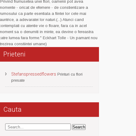
"Privind frumusetea unei flori, oamenii pot avea
momente - oricat de efemere - de constientizare a
frumosului ca parte esentiala a fiintei lor cele mai
launtrice, a adevaratei lor naturi.(...) Atunci cand
contemplati cu atentie vie o floare, fara ca in acel
moment sa o denumiti in minte, ea devine o fereastra
catre lumea fara forme." Eckhart Tolle - Un pamant nou
(trezirea constiintei umane)
Prieteni
Stefanspressedflowers
Printuri cu flori
presate
Cauta