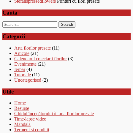
Stefanspressedflowers
Printuri cu flori presate
Cauta
Categorii
Arta florilor presate
(11)
Articole
(21)
Calendarul colectarii florilor
(3)
Evenimente
(21)
Ierbar
(4)
Tutoriale
(11)
Uncategorised
(2)
Utile
Home
Resurse
Ghidul începătorului în arta florilor presate
Time-lapse video
Mandala
Termeni si conditii