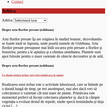
Contact
Arhiva
Arhiva
Despre arta florilor presate (oshibana)
Arta florilor presate îşi are originea în studiul botanic, dezvoltandu-
se foarte mult in Japonia, unde poartă numele de Oshibana. Arta
florilor presate presupune mai întâi uscarea prin presare a florilor şi
frunzelor, pentru a le aplatiza şi a elimina umiditatea. Plantele sunt
apoi folosite pentru o mare varietate de obiecte decorative şi de artă.
Despre arta florilor presate (oshibana)
Ce plante pentru ierbar poți găsi primăvara la munte
Realizarea unui ierbar este o activitate laborioasă, care se întinde pe
o durată lungă de timp, pe trei anotimpuri, mai ales dacă vrei să
colecționezi o varietate cât mai mare de plante. Primăvara este
momentul perfect să începi colectarea plantelor și, dacă la câmpie
vegetația a evoluat destul de repede, multe specii terminându-și deja
ciclul […]