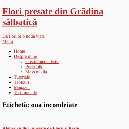
Flori presate din Grădina
sălbatică
Dă florilor o nouă viață
Menu
Home
Despre mine
Crezul meu artistic
Portofoliu
Mass media
Tutoriale
Tablouri
Magazin
Testimoniale
Etichetă:
oua incondeiate
Atelier cu flori presate de Florii si Paste