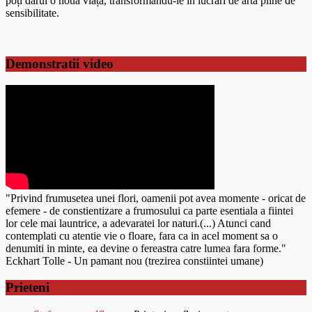
poți dărui o noua viață, transformându-le în lucrări de artă pline de
sensibilitate.
Demonstratii video
"Privind frumusetea unei flori, oamenii pot avea momente - oricat de
efemere - de constientizare a frumosului ca parte esentiala a fiintei
lor cele mai launtrice, a adevaratei lor naturi.(...) Atunci cand
contemplati cu atentie vie o floare, fara ca in acel moment sa o
denumiti in minte, ea devine o fereastra catre lumea fara forme."
Eckhart Tolle - Un pamant nou (trezirea constiintei umane)
Prieteni