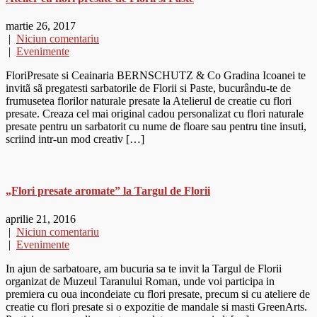
martie 26, 2017
|
Niciun comentariu
|
Evenimente
FloriPresate si Ceainaria BERNSCHUTZ & Co Gradina Icoanei te
invitã sã pregatesti sarbatorile de Florii si Paste, bucurându-te de
frumusetea florilor naturale presate la Atelierul de creatie cu flori
presate. Creaza cel mai original cadou personalizat cu flori naturale
presate pentru un sarbatorit cu nume de floare sau pentru tine insuti,
scriind intr-un mod creativ […]
„Flori presate aromate” la Targul de Florii
aprilie 21, 2016
|
Niciun comentariu
|
Evenimente
In ajun de sarbatoare, am bucuria sa te invit la Targul de Florii
organizat de Muzeul Taranului Roman, unde voi participa in
premiera cu oua incondeiate cu flori presate, precum si cu ateliere de
creatie cu flori presate si o expozitie de mandale si masti GreenArts.