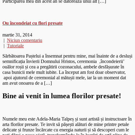
Participarea mea din acest an se datoreaza unui alt […]
Ou încondeiat cu flori presate
martie 31, 2014
|
Niciun comentariu
|
Tutoriale
Sărbătoarea Paștelui a însemnat pentru mine, mai înainte de a desluși
semnificația învierii Domnului Hristos, ceremonia ‚încondeierii’
ouălor roșii și cea a pregătirii cozonacului, ambele desfășurate în
casa bunicii mele mult iubite. La început am fost doar observator,
apoi ajutorul de ceremonial al mătușii mele, iar la un moment dat
am avut onoarea de a […]
Bine ai venit în lumea florilor presate!
Numele meu este Adela-Maria Talpeș și sunt artistă și instructoare în
arta florilor presate. Te invit să pășești alături de mine printre petale
delicate și frunze încărcate cu energia naturii și să descoperi cum le