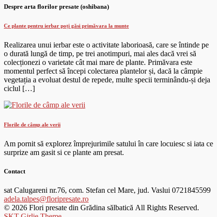
Despre arta florilor presate (oshibana)
Ce plante pentru ierbar poți găsi primăvara la munte
Realizarea unui ierbar este o activitate laborioasă, care se întinde pe
o durată lungă de timp, pe trei anotimpuri, mai ales dacă vrei să
colecționezi o varietate cât mai mare de plante. Primăvara este
momentul perfect să începi colectarea plantelor și, dacă la câmpie
vegetația a evoluat destul de repede, multe specii terminându-și deja
ciclul […]
Florile de câmp ale verii
Am pornit să explorez împrejurimile satului în care locuiesc si iata ce
surprize am gasit si ce plante am presat.
Contact
sat Calugareni nr.76, com. Stefan cel Mare, jud. Vaslui
0721845599
adela.talpes@floripresate.ro
© 2026 Flori presate din Grădina sălbatică All Rights Reserved.
SKT Girlie Theme