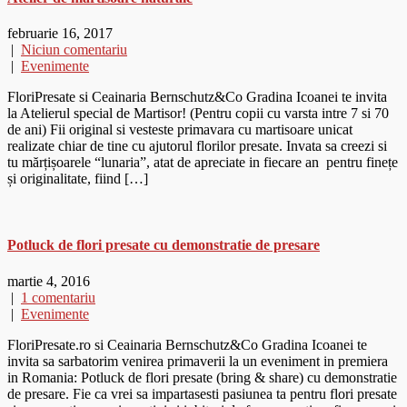
februarie 16, 2017
|
Niciun comentariu
|
Evenimente
FloriPresate si Ceainaria Bernschutz&Co Gradina Icoanei te invita
la Atelierul special de Martisor! (Pentru copii cu varsta intre 7 si 70
de ani) Fii original si vesteste primavara cu martisoare unicat
realizate chiar de tine cu ajutorul florilor presate. Invata sa creezi si
tu mărțișoarele “lunaria”, atat de apreciate in fiecare an pentru finețe
și originalitate, fiind […]
Potluck de flori presate cu demonstratie de presare
martie 4, 2016
|
1 comentariu
|
Evenimente
FloriPresate.ro si Ceainaria Bernschutz&Co Gradina Icoanei te
invita sa sarbatorim venirea primaverii la un eveniment in premiera
in Romania: Potluck de flori presate (bring & share) cu demonstratie
de presare. Fie ca vrei sa impartasesti pasiunea ta pentru flori presate