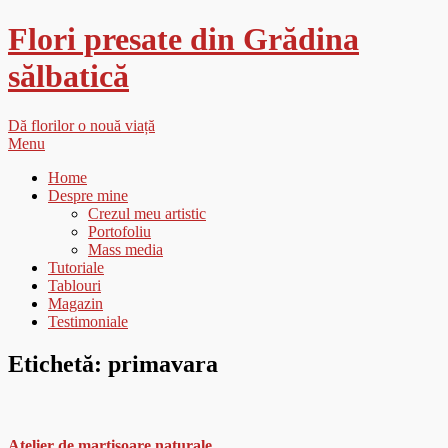
Flori presate din Grădina
sălbatică
Dă florilor o nouă viață
Menu
Home
Despre mine
Crezul meu artistic
Portofoliu
Mass media
Tutoriale
Tablouri
Magazin
Testimoniale
Etichetă:
primavara
Atelier de martisoare naturale