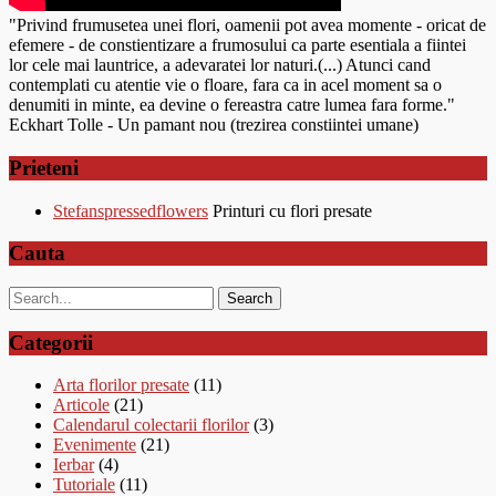
"Privind frumusetea unei flori, oamenii pot avea momente - oricat de
efemere - de constientizare a frumosului ca parte esentiala a fiintei
lor cele mai launtrice, a adevaratei lor naturi.(...) Atunci cand
contemplati cu atentie vie o floare, fara ca in acel moment sa o
denumiti in minte, ea devine o fereastra catre lumea fara forme."
Eckhart Tolle - Un pamant nou (trezirea constiintei umane)
Prieteni
Stefanspressedflowers
Printuri cu flori presate
Cauta
Categorii
Arta florilor presate
(11)
Articole
(21)
Calendarul colectarii florilor
(3)
Evenimente
(21)
Ierbar
(4)
Tutoriale
(11)