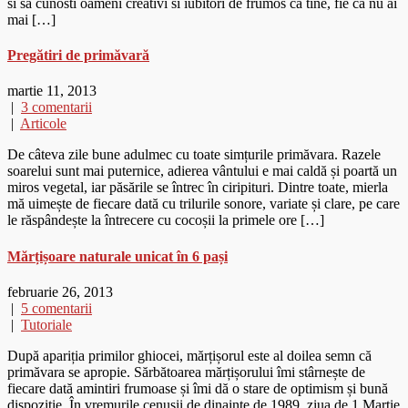
si sa cunosti oameni creativi si iubitori de frumos ca tine, fie ca nu ai
mai […]
Pregătiri de primăvară
martie 11, 2013
|
3 comentarii
|
Articole
De câteva zile bune adulmec cu toate simțurile primăvara. Razele
soarelui sunt mai puternice, adierea vântului e mai caldă și poartă un
miros vegetal, iar păsările se întrec în ciripituri. Dintre toate, mierla
mă uimește de fiecare dată cu trilurile sonore, variate și clare, pe care
le răspândește la întrecere cu cocoșii la primele ore […]
Mărțișoare naturale unicat în 6 pași
februarie 26, 2013
|
5 comentarii
|
Tutoriale
După apariția primilor ghiocei, mărțișorul este al doilea semn că
primăvara se apropie. Sărbătoarea mărțișorului îmi stârnește de
fiecare dată amintiri frumoase și îmi dă o stare de optimism și bună
dispozitie. În vremurile cenușii de dinainte de 1989, ziua de 1 Martie