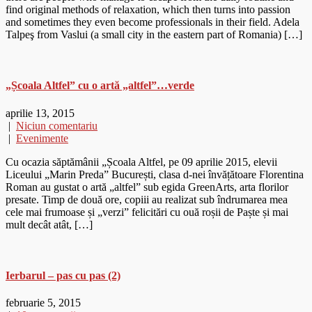
find original methods of relaxation, which then turns into passion
and sometimes they even become professionals in their field. Adela
Talpeş from Vaslui (a small city in the eastern part of Romania) […]
„Școala Altfel” cu o artă „altfel”…verde
aprilie 13, 2015
|
Niciun comentariu
|
Evenimente
Cu ocazia săptămânii „Școala Altfel, pe 09 aprilie 2015, elevii
Liceului „Marin Preda” București, clasa d-nei învățătoare Florentina
Roman au gustat o artă „altfel” sub egida GreenArts, arta florilor
presate. Timp de două ore, copiii au realizat sub îndrumarea mea
cele mai frumoase și „verzi” felicitări cu ouă roșii de Paște și mai
mult decât atât, […]
Ierbarul – pas cu pas (2)
februarie 5, 2015