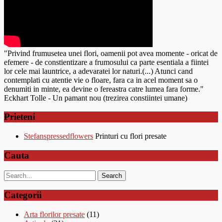
"Privind frumusetea unei flori, oamenii pot avea momente - oricat de
efemere - de constientizare a frumosului ca parte esentiala a fiintei
lor cele mai launtrice, a adevaratei lor naturi.(...) Atunci cand
contemplati cu atentie vie o floare, fara ca in acel moment sa o
denumiti in minte, ea devine o fereastra catre lumea fara forme."
Eckhart Tolle - Un pamant nou (trezirea constiintei umane)
Prieteni
Stefanspressedflowers
Printuri cu flori presate
Cauta
Categorii
Arta florilor presate
(11)