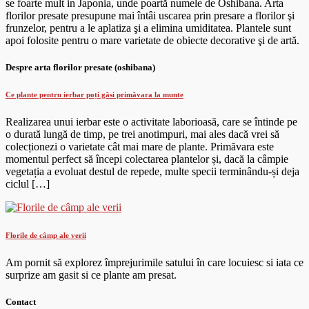
se foarte mult in Japonia, unde poartă numele de Oshibana. Arta
florilor presate presupune mai întâi uscarea prin presare a florilor şi
frunzelor, pentru a le aplatiza şi a elimina umiditatea. Plantele sunt
apoi folosite pentru o mare varietate de obiecte decorative şi de artă.
Despre arta florilor presate (oshibana)
Ce plante pentru ierbar poți găsi primăvara la munte
Realizarea unui ierbar este o activitate laborioasă, care se întinde pe
o durată lungă de timp, pe trei anotimpuri, mai ales dacă vrei să
colecționezi o varietate cât mai mare de plante. Primăvara este
momentul perfect să începi colectarea plantelor și, dacă la câmpie
vegetația a evoluat destul de repede, multe specii terminându-și deja
ciclul […]
Florile de câmp ale verii
Am pornit să explorez împrejurimile satului în care locuiesc si iata ce
surprize am gasit si ce plante am presat.
Contact