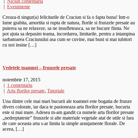
|
Niciun comentariu
|
Evenimente
Creaza-ti singur(a) felicitarile de Craciun si fa o fapta buna! Intr-o
lume grabita, amortita si rupta de natura, florile si frunzele presate au
puterea sa ne relaxeze, sa ne insufleteasca, sa ne bucure fiinta. Ne
pot ajuta sa depasim teama, incordarea, limitarile, pentru a intampina
sarbatoarea Craciunului asa cum se cuvine, mai buni si mai iubitori
cu noi insine […]
Vedetele toamnei – frunzele presate
noiembrie 17, 2015
|
1 comentariu
|
Arta florilor presate
,
Tutoriale
Una dintre cele mai mari bucurii ale toamnei este bogatia de frunze
divers colorate, iar daca te pasioneaza arta florilor presate, bucuria
este si mai mare. Adesea m-am gandit ca numele arta florilor presate
„nedreptateste” frunzele si alte materiale vegetale atat de utile si fara
de care aceasta arta s-ar limita la simple aranjamente florale. De
aceea, […]