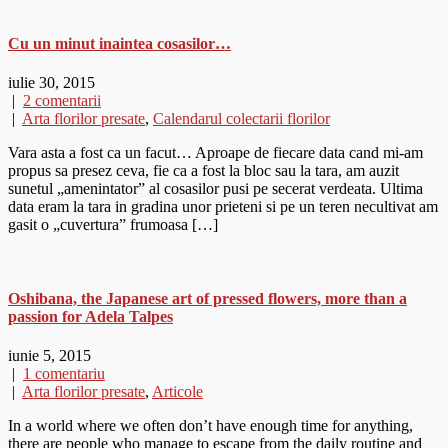
Cu un minut inaintea cosasilor…
iulie 30, 2015
|
2 comentarii
|
Arta florilor presate
,
Calendarul colectarii florilor
Vara asta a fost ca un facut… Aproape de fiecare data cand mi-am
propus sa presez ceva, fie ca a fost la bloc sau la tara, am auzit
sunetul „amenintator” al cosasilor pusi pe secerat verdeata. Ultima
data eram la tara in gradina unor prieteni si pe un teren necultivat am
gasit o „cuvertura” frumoasa […]
Oshibana, the Japanese art of pressed flowers, more than a
passion for Adela Talpes​
iunie 5, 2015
|
1 comentariu
|
Arta florilor presate
,
Articole
In a world where we often don’t have enough time for anything,
there are people who manage to escape from the daily routine and