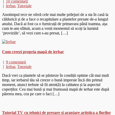
|
10 comentarii
|
Ierbar
,
Tutoriale
Anotimpul rece ne oferă cele mai multe prilejuri de a sta în casă la
căldurică și de a face o recapitulare a plantelor presate de-a lungul
anului. Dacă ai fost ca o furnicuță de primavara până toamna, așa
cum te-am sfătuit, acum a venit momentul să scoți la lumină
‘proviziile’, să vezi cum s-au presat, […]
Cum creezi propria mapă de ierbar
|
9 comentarii
|
Ierbar
,
Tutoriale
Dacă vrei ca plantele să se păstreze în condiții optime cât mai mult
timp, iar ierbarul tău să creeze o bună impresie încă din primul
moment, atunci trebuie să fii atent(ă) la calitatea și la aspectul
coperților. Cea mai bună și mai frumoasă mapă de ierbar este după
părerea mea, cea pe care o faci […]
Tutorial TV cu tehnici de presare si aranjare artistica a florilor