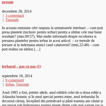
presate
decembrie 28, 2014
|
3 comentarii
|
Tutoriale
In aceasta emisiune ofer raspuns la urmatoarele intrebari: – cum poti
presa plantele (inclusiv pentru ierbar) pentru a obtine cele mai bune
rezultate? (min.09:57). Mai multe informatii despre recoltarea si
presarea plantelor pentru ierbar in acest articol. – ce metode de
presare ai la indemana atunci cand calatoresti? (min.22:48) – cum
poti realiza un tablou […]
Ierbarul – pas cu pas (1)
septembrie 18, 2014
|
9 comentarii
|
Ierbar
,
Tutoriale
Anul 1985 a fost, printre altele, anul editării celei de-a doua ediții a
Atlasului botanic și în mod special pentru mine, anul ierbarului în
decursul căruia, începând din primăvară și până toamna am căutat și
am presat sub îndrumarea mamei plante dintre cele mai variate (se și